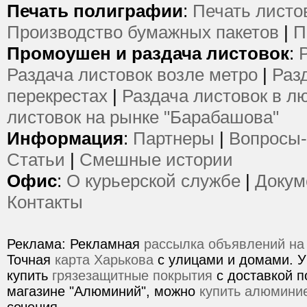
Печать полиграфии
:
Печать листо
Производство бумажных пакетов
|
П
Промоушен и раздача листовок
:
Раздача листовок возле метро
|
Раз
перекрестах
|
Раздача листовок в л
листовок на рынке "Барабашова"
Информация
:
Партнеры
|
Вопросы-
Статьи
|
Смешные истории
Офис
:
О курьерской службе
|
Докум
Контакты
Реклама: Рекламная
рассылка объявлений на
Точная
карта Харькова
с улицами и домами. У
купить
грязезащитные покрытия
с доставкой п
магазине "Алюминий", можно
купить алюмини