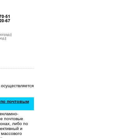
воград
|
род
|
 осуществляется
 по почтовым
рекламно-
е почтовые
онах, либо по
фективный и
 массового