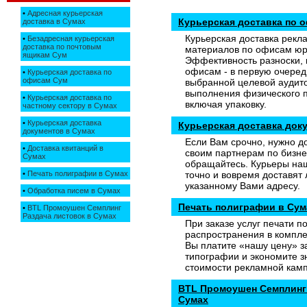
•
Адресная курьерская
Курьерская доставка по 
доставка в Сумах
Курьерская доставка рек
•
Безадресная курьерская
доставка по почтовым
материалов по офисам юр
ящикам Сум
Эффективность разноски, 
офисам - в первую очеред
•
Курьерская доставка по
офисам Сум
выбранной целевой аудито
выполнения физического п
•
Курьерская доставка по
включая упаковку.
частному сектору в Сумах
•
Курьерская доставка
Курьерская доставка док
документов в Сумах
Если Вам срочно, нужно д
•
Доставка квитанций в
своим партнерам по бизне
Сумах
обращайтесь. Курьеры на
•
Печать полиграфии в Сумах
точно и вовремя доставят
указанному Вами адресу.
•
Обработка писем в Сумах
Печать полиграфии в Сум
•
BTL Промоушен Семплинг
Раздача листовок в Сумах
При заказе услуг печати п
распространения в компле
Вы платите «нашу цену» з
типографии и экономите з
стоимости рекламной кам
BTL Промоушен Семплинг 
Сумах