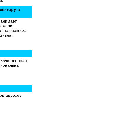
и.
сектору в
занимает
нежели
, но разноска
тивна.
 Качественная
циональна
ов-адресов.