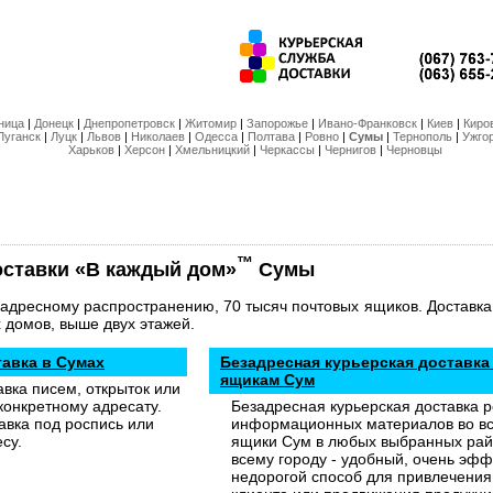
ница
|
Донецк
|
Днепропетровск
|
Житомир
|
Запорожье
|
Ивано-Франковск
|
Киев
|
Киро
Луганск
|
Луцк
|
Львов
|
Николаев
|
Одесса
|
Полтава
|
Ровно
|
Сумы
|
Тернополь
|
Ужго
Харьков
|
Херсон
|
Хмельницкий
|
Черкассы
|
Чернигов
|
Черновцы
™
оставки «В каждый дом»
Сумы
задресному распространению, 70 тысяч почтовых ящиков. Доставка
 домов, выше двух этажей.
тавка в Сумах
Безадресная курьерская доставка
ящикам Сум
авка писем, открыток или
конкретному адресату.
Безадресная курьерская доставка 
авка под роспись или
информационных материалов во вс
су.
ящики Сум в любых выбранных рай
всему городу - удобный, очень эф
недорогой способ для привлечения