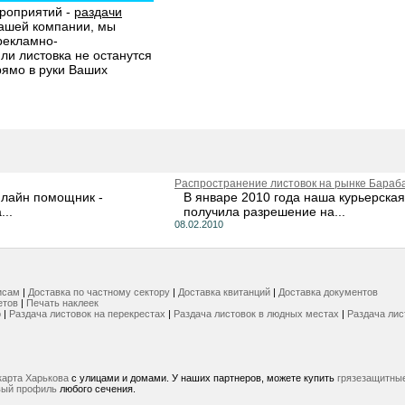
роприятий -
раздачи
нашей компании, мы
рекламно-
и листовка не останутся
рямо в руки Ваших
Распространение листовок на рынке Бара
нлайн помощник -
В январе 2010 года наша курьерска
..
получила разрешение на...
08.02.2010
исам
|
Доставка по частному сектору
|
Доставка квитанций
|
Доставка документов
етов
|
Печать наклеек
о
|
Раздача листовок на перекрестах
|
Раздача листовок в людных местах
|
Раздача лис
карта Харькова
с улицами и домами. У наших партнеров, можете купить
грязезащитны
вый профиль
любого сечения.