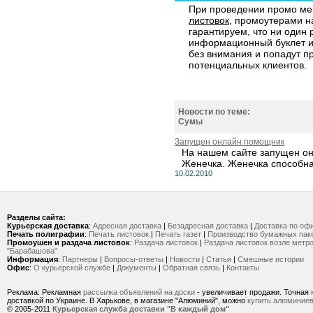
При проведении промо ме
листовок
, промоутерами 
гарантируем, что ни один 
информационный буклет ил
без внимания и попадут п
потенциальных клиентов.
Новости по теме:
Сумы
Запущен онлайн помощник
На нашем сайте запущен о
Женечка. Женечка способна.
10.02.2010
Разделы сайта:
Курьерская доставка
:
Адресная доставка
|
Безадресная доставка
|
Доставка по оф
Печать полиграфии
:
Печать листовок
|
Печать газет
|
Производство бумажных пак
Промоушен и раздача листовок
:
Раздача листовок
|
Раздача листовок возле метр
"Барабашова"
Информация
:
Партнеры
|
Вопросы-ответы
|
Новости
|
Статьи
|
Смешные истории
Офис
:
О курьерской службе
|
Документы
|
Обратная связь
|
Контакты
Реклама: Рекламная
рассылка объявлений на доски
- увеличивает продажи. Точная
доставкой по Украине. В Харькове, в магазине "Алюминий", можно
купить алюминие
© 2005-2011
Курьерская служба доставки "В каждый дом"