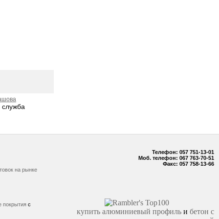
башова
я служба
Телефон: 057 751-13-01
Моб. телефон: 067 763-70-51
Факс: 057 758-13-66
товок на рынке
е покрытия
с
купить алюминиевый профиль
и
бетон с