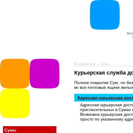
Вин
В каждый дом
→ Сумы
Курьерская служба д
Полное покрытие Сум, по бе
во все почтовые ящики жилых
Адресная курьерская дос
Адресная курьерская дост
пригласительных в Сумах 
Возможна курьерская дост
просто по указанному адре
Сумы