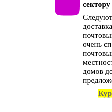
сектору
Следуют 
доставк
почтовы
очень с
почтовы
местност
домов д
предлож
Кур