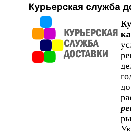
Курьерская служба д
Ку
ка
ус
ре
де
го
до
ра
ре
ры
Ук