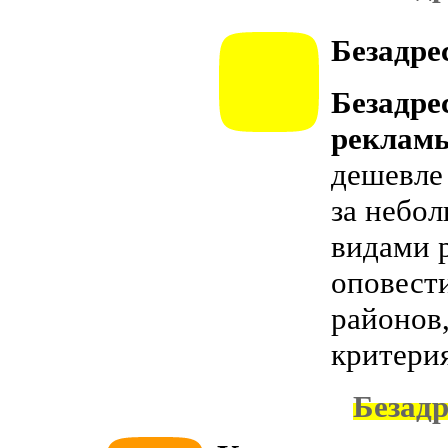
Безадре
Безадре
реклам
дешевле
за небол
видами 
оповест
районов
критери
Безадр