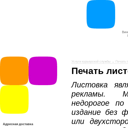
Вин
Услуги курьерской службы
→
Печать 
Печать лис
Листовка явл
рекламы. М
недорогое по
издание без ф
или двухстор
Адресная доставка