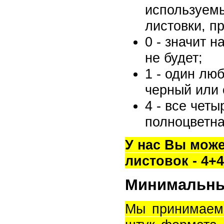
используемы
листовки, пр
0 - значит н
не будет;
1 - один лю
черный или 
4 - все четы
полноцветна
У нас Вы може
листовок - 4+4
Минимальный
Мы принимаем 