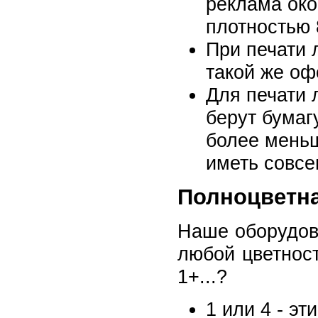
реклама око
плотностью 
При печати 
такой же оф
Для печати 
берут бумагу
более меньш
иметь совсе
Полноцветна
Наше оборудова
любой цветност
1+...?
1 или 4 - э