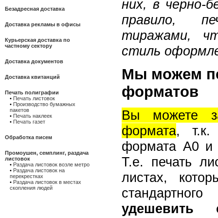
них, в черно-
Безадресная доставка
правило, п
Доставка рекламы в офисы
тиражами, чт
Курьерская доставка по
частному сектору
стиль оформле
Доставка документов
Мы можем пе
Доставка квитанций
форматов
Печать полиграфии
•
Печать листовок
•
Производство бумажных
пакетов
Вы можете за
•
Печать наклеек
•
Печать газет
формата
, т.к
Обработка писем
формата А0 и 
Промоушен, семплинг, раздача
Т.е. печать л
листовок
•
Раздача листовок возле метро
•
Раздача листовок на
листах, кото
перекрестках
•
Раздача листовок в местах
скопления людей
стандартног
удешевить 