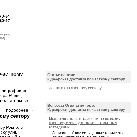
воград
|
род
|
 частному
Статьи по теме:
Курьерская доставка по частному сектору
Доставка по частному сектору
полиграфии по
ора Ровно,
ополнительных
Вопросы-Ответы по теме:
подробнее →
Курьерская доставка по частному сектору
ному сектору
Можно ли заказать разноску не по всему
частному сектору, а только по элитным
ру Ровно, в
коттеджам?
ску улиц,
Да, можно. У нас есть данные количества