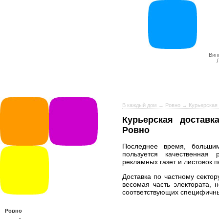
Вин
В каждый дом
→
Ровно
→ Курьерская 
Курьерская доставк
Ровно
Последнее время, больши
пользуется качественная р
рекламных газет и листовок п
Доставка по частному сектор
весомая часть электората, 
соответствующих специфичных
Ровно