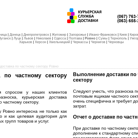
ница
|
Донецк
|
Днепропетровск
|
Житомир
|
Запорожье
|
Ивано-Франковск
|
Киев
|
Киро
Луганск
|
Луцк
|
Львов
|
Николаев
|
Одесса
|
Полтава
|
Ровно
|
Сумы
|
Тернополь
|
Ужго
Харьков
|
Херсон
|
Хмельницкий
|
Черкассы
|
Чернигов
|
Черновцы
доставка по частному сектору Ровно
Выполнение доставки по
а по частному сектору
сектору
Следуют учесть, что разноска 
м спросом у наших клиентов
почтовым ящикам частного сект
азноска, курьерская доставка
очень специфична и требует д
о частному сектору.
затрат.
у Ровно интересна не только как
но и как целевая аудитория для
Отчет о доставке по част
 групп товаров и услуг.
При доставке по частному секто
дополнение к стандартному спи