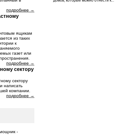
деланный в
домов, которые можно отнести к...
подробнее →
астному
почтовым ящикам
ается из таких
итории к
раняемого
емых газет или
спространения.
подробнее →
тному сектору
тному сектору
ли написать
шей компании.
подробнее →
мощник -