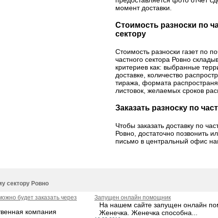
предоставляется фото отчет с
момент доставки.
Стоимость разноски по ч
сектору
Стоимость разноски газет по 
частного сектора Ровно складыв
критериев как: выбранные терр
доставке, количество распрост
тиража, формата распространя
листовок, желаемых сроков ра
Заказать разноску по час
Чтобы заказать доставку по час
Ровно, достаточно позвонить и
письмо в центральный офис на
му сектору Ровно
 можно будет заказать через
Запущен онлайн помощник
На нашем сайте запущен онлайн по
твенная компания
Женечка. Женечка способна...