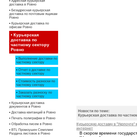
•
Адресная курьерская
доставка в Ровно
•
Безадресная курьерская
доставка по почтовым ящикам
Ровно
•
Курьерская доставка по
офисам Ровно
•
Курьерская
доставка по
частному сектору
Ровно
•
Выполнение доставки по
частному сектору
•
Отчет о доставке по
частному сектору
•
Стоимость разноски по
частному сектору
•
Заказать разноску по
частному сектору
•
Курьерская доставка
документов в Ровно
Новости по теме:
•
Доставка квитанций в Ровно
Курьерская доставка по частно
•
Печать полиграфии в Ровно
•
Обработка писем в Ровно
Курьерскую доставку в "Укрпочте"
интернет
•
BTL Промоушен Семплинг
В скором времени государс
Раздача листовок в Ровно