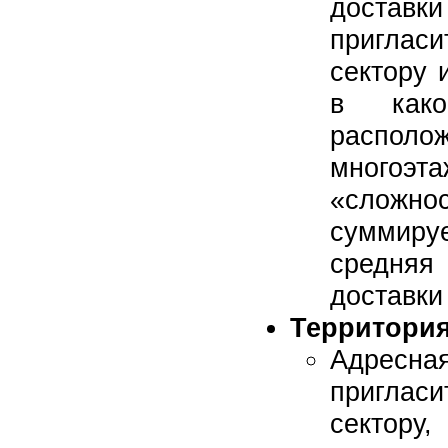
дост
приглас
сектору 
в како
распо
многоэт
«сложн
суммир
средня
доставки
Территория
Адресная
приглас
секто