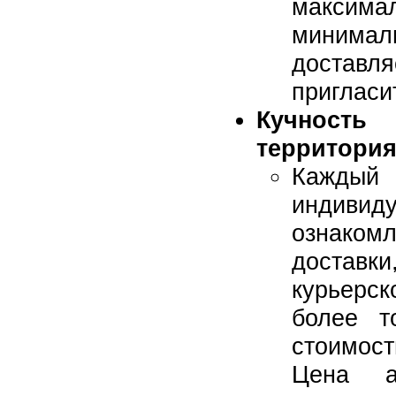
максим
минима
доставл
пригласи
Кучнос
территория
Каждый 
индивиду
ознакомл
доставк
курьер
более т
стоимост
Цена а