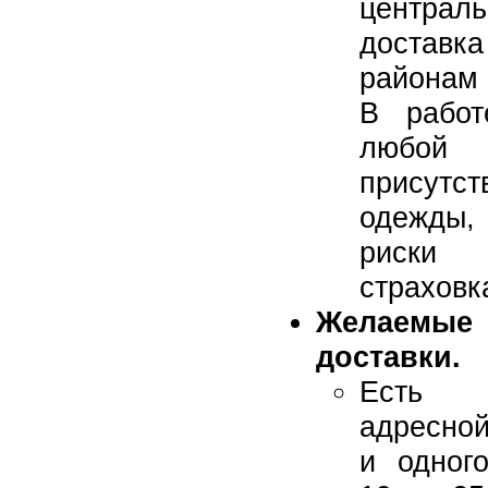
централ
достав
районам 
В работ
любой
присутс
одежды, 
риски
страховка
Желаемые
доставки.
Есть с
адресной
и одного