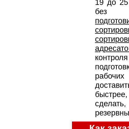
19 до 25
б
подгото
сортиров
сортир
адресато
контроля
подгото
рабочих
достави
быстре
сделать,
резервны
Как зак