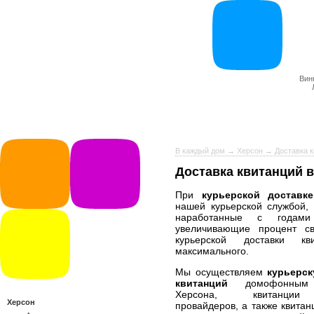
Вин
В каждый дом
→
Херсон
→ Доставка к
Доставка квитанций 
При
курьерской доставк
нашей курьерской службой,
наработанные с годами 
увеличивающие процент св
курьерской доставки кв
максимального.
Мы осуществляем
курьерск
квитанций
домофонным 
Херсона, квитанции
Херсон
провайдеров, а также квитан