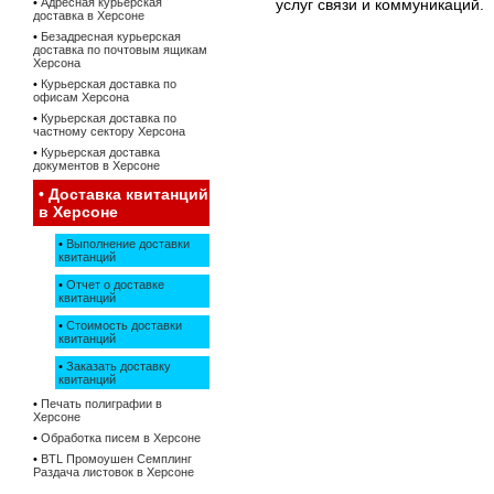
•
Адресная курьерская
услуг связи и коммуникаций.
доставка в Херсоне
•
Безадресная курьерская
доставка по почтовым ящикам
Херсона
•
Курьерская доставка по
офисам Херсона
•
Курьерская доставка по
частному сектору Херсона
•
Курьерская доставка
документов в Херсоне
•
Доставка квитанций
в Херсоне
•
Выполнение доставки
квитанций
•
Отчет о доставке
квитанций
•
Стоимость доставки
квитанций
•
Заказать доставку
квитанций
•
Печать полиграфии в
Херсоне
•
Обработка писем в Херсоне
•
BTL Промоушен Семплинг
Раздача листовок в Херсоне