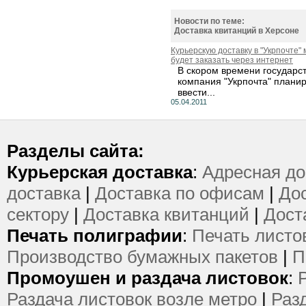
Новости по теме:
Доставка квитанций в Херсоне
Курьерскую доставку в "Укрпочте"
будет заказать через интернет
В скором времени государс
компания "Укрпочта" плани
ввести...
05.04.2011
Разделы сайта:
Курьерская доставка
:
Адресная до
доставка
|
Доставка по офисам
|
Дос
сектору
|
Доставка квитанций
|
Дост
Печать полиграфии
:
Печать листо
Производство бумажных пакетов
|
П
Промоушен и раздача листовок
:
Раздача листовок возле метро
|
Раз