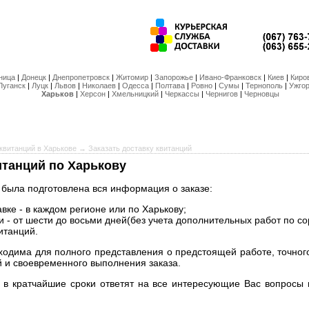
ница
|
Донецк
|
Днепропетровск
|
Житомир
|
Запорожье
|
Ивано-Франковск
|
Киев
|
Киро
Луганск
|
Луцк
|
Львов
|
Николаев
|
Одесса
|
Полтава
|
Ровно
|
Сумы
|
Тернополь
|
Ужго
Харьков
|
Херсон
|
Хмельницкий
|
Черкассы
|
Чернигов
|
Черновцы
квитанций в Харькове
→ Заказать доставку квитанций
итанций по Харькову
 была подготовлена вся информация о заказе:
авке - в каждом регионе или по Харькову;
 - от шести до восьми дней(без учета дополнительных работ по со
итанций.
одима для полного представления о предстоящей работе, точно
й и своевременного выполнения заказа.
 кратчайшие сроки ответят на все интересующие Вас вопросы и