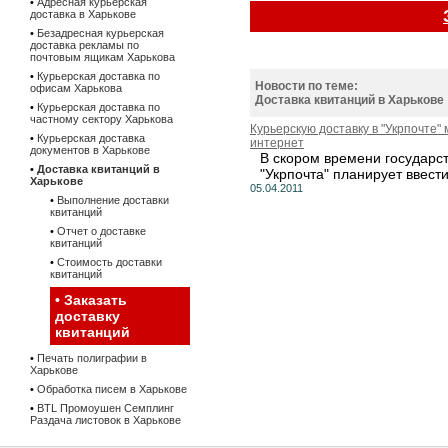
•
Адресная курьерская
доставка в Харькове
•
Безадресная курьерская
доставка рекламы по
почтовым ящикам Харькова
•
Курьерская доставка по
Новости по теме:
офисам Харькова
Доставка квитанций в Харькове
•
Курьерская доставка по
частному сектору Харькова
Курьерскую доставку в "Укрпочте"
•
Курьерская доставка
интернет
документов в Харькове
В скором времени государс
•
Доставка квитанций в
"Укрпочта" планирует ввести.
Харькове
05.04.2011
•
Выполнение доставки
квитанций
•
Отчет о доставке
квитанций
•
Стоимость доставки
квитанций
•
Заказать
доставку
квитанций
•
Печать полиграфии в
Харькове
•
Обработка писем в Харькове
•
BTL Промоушен Семплинг
Раздача листовок в Харькове