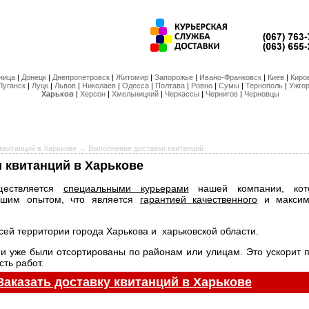
ница
|
Донецк
|
Днепропетровск
|
Житомир
|
Запорожье
|
Ивано-Франковск
|
Киев
|
Киро
Луганск
|
Луцк
|
Львов
|
Николаев
|
Одесса
|
Полтава
|
Ровно
|
Сумы
|
Тернополь
|
Ужго
Харьков
|
Херсон
|
Хмельницкий
|
Черкассы
|
Чернигов
|
Черновцы
квитанций в Харькове
→ Выполнение доставки квитанций
 квитанций в Харькове
ествляется
специальными курьерами
нашей компании, кот
ьшим опытом, что является
гарантией качественного
и максим
сей территории города Харькова и харьковской области.
ии уже были отсортированы по районам или улицам. Это ускорит п
ть работ.
Заказать доставку квитанций в Харькове