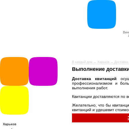
Вин
В каждый дом
→
Харьков
→
Доставка 
Выполнение доставки
Доставка квитанций
осущ
профессионализмом и бол
выполнения работ.
Квитанции доставляются по в
Желательно, что бы квитанц
квитанций и удешевит стоимос
Харьков