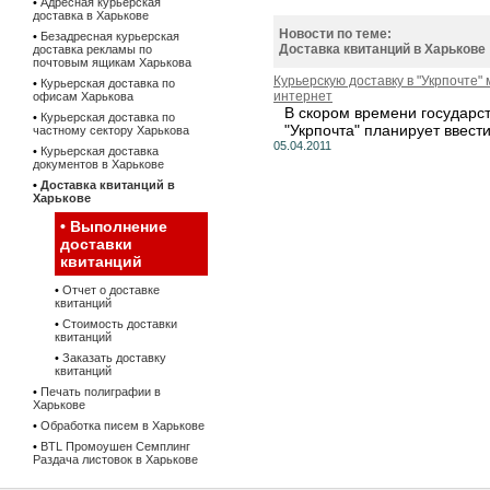
•
Адресная курьерская
доставка в Харькове
Новости по теме:
•
Безадресная курьерская
Доставка квитанций в Харькове
доставка рекламы по
почтовым ящикам Харькова
Курьерскую доставку в "Укрпочте"
•
Курьерская доставка по
интернет
офисам Харькова
В скором времени государс
•
Курьерская доставка по
"Укрпочта" планирует ввести.
частному сектору Харькова
05.04.2011
•
Курьерская доставка
документов в Харькове
•
Доставка квитанций в
Харькове
•
Выполнение
доставки
квитанций
•
Отчет о доставке
квитанций
•
Стоимость доставки
квитанций
•
Заказать доставку
квитанций
•
Печать полиграфии в
Харькове
•
Обработка писем в Харькове
•
BTL Промоушен Семплинг
Раздача листовок в Харькове