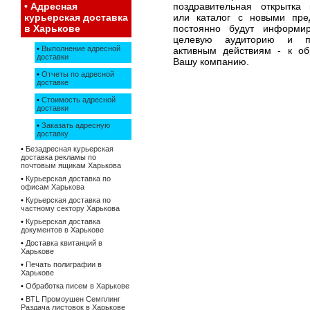
•
Адресная
поздравительная открытка 
курьерская доставка
или каталог с новыми пре
в Харькове
постоянно будут информи
целевую аудиторию и п
•
Выполнение адресной
активным действиям - к о
доставки
Вашу компанию.
•
Отчеты по адресной
доставке
•
Стоимость адресной
доставки
•
Заказать адресную
доставку
•
Безадресная курьерская
доставка рекламы по
почтовым ящикам Харькова
•
Курьерская доставка по
офисам Харькова
•
Курьерская доставка по
частному сектору Харькова
•
Курьерская доставка
документов в Харькове
•
Доставка квитанций в
Харькове
•
Печать полиграфии в
Харькове
•
Обработка писем в Харькове
•
BTL Промоушен Семплинг
Раздача листовок в Харькове