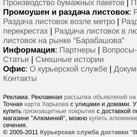
Производство бумажных пакетов
|
П
Промоушен и раздача листовок
:
Раздача листовок возле метро
|
Раз
перекрестах
|
Раздача листовок в л
листовок на рынке "Барабашова"
Информация
:
Партнеры
|
Вопросы-
Статьи
|
Смешные истории
Офис
:
О курьерской службе
|
Докум
Контакты
Реклама: Рекламная
рассылка объявлений на
Точная
карта Харькова
с улицами и домами. У
купить
грязезащитные покрытия
с доставкой п
магазине "Алюминий", можно
купить алюмини
сечения.
© 2005-2011
Курьерская служба доставки "