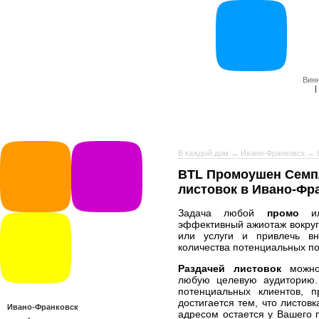
Вин
|
В каждый дом
→
Ивано-Франковск
→ B
BTL Промоушен Семп
листовок в Ивано-Фр
Задача любой
промо
и
эффективный ажиотаж вокруг
или услуги и привлечь вн
количества потенциальных по
Раздачей листовок
можно 
любую целевую аудиторию.
потенциальных клиентов, 
достигается тем, что листо
Ивано-Франковск
адресом остается у Вашего 