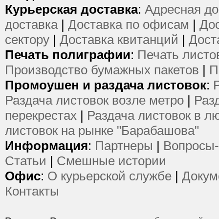
Курьерская доставка
:
Адресная до
доставка
|
Доставка по офисам
|
Дос
сектору
|
Доставка квитанций
|
Дост
Печать полиграфии
:
Печать листо
Производство бумажных пакетов
|
П
Промоушен и раздача листовок
:
Раздача листовок возле метро
|
Раз
перекрестах
|
Раздача листовок в л
листовок на рынке "Барабашова"
Информация
:
Партнеры
|
Вопросы-
Статьи
|
Смешные истории
Офис
:
О курьерской службе
|
Докум
Контакты