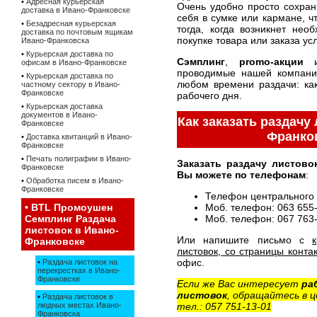
•
Адресная курьерская
Очень удобно просто сохрани
доставка в Ивано-Франковске
себя в сумке или кармане, ч
•
Безадресная курьерская
тогда, когда возникнет нео
доставка по почтовым ящикам
покупке товара или заказа усл
Ивано-Франковска
•
Курьерская доставка по
Сэмплинг
,
promo-акции
офисам в Ивано-Франковске
проводимые нашей компание
•
Курьерская доставка по
любом времени раздачи: как
частному сектору в Ивано-
Франковске
рабочего дня.
•
Курьерская доставка
документов в Ивано-
Как заказать раздачу
Франковске
Франко
•
Доставка квитанций в Ивано-
Франковске
•
Печать полиграфии в Ивано-
Заказать раздачу листово
Франковске
Вы можете по телефонам
:
•
Обработка писем в Ивано-
Франковске
Телефон центрального 
•
BTL Промоушен
Моб. телефон: 063 655
Семплинг Раздача
Моб. телефон: 067 763
листовок в Ивано-
Или напишите письмо с
Франковске
листовок, со страницы конта
офис.
•
Раздача листовок на
перекрестках в Ивано-
Франковске
Если же Вас интересует
ра
листовок
, обращайтесь в 
•
Раздача листовок в
людных местах Ивано-
тел.: 057 751-13-01
Франковска