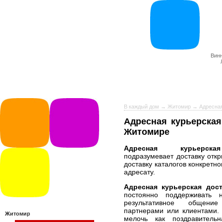
Вин
В каждый дом
→
Житомир
→ Адресная
Адресная курьерская
Житомире
Адресная курьерска
подразумевает доставку откр
доставку каталогов конкретн
адресату.
Адресная курьерская дост
постоянно поддерживать 
результативное общен
партнерами или клиентами.
Житомир
мелочь как поздравитель