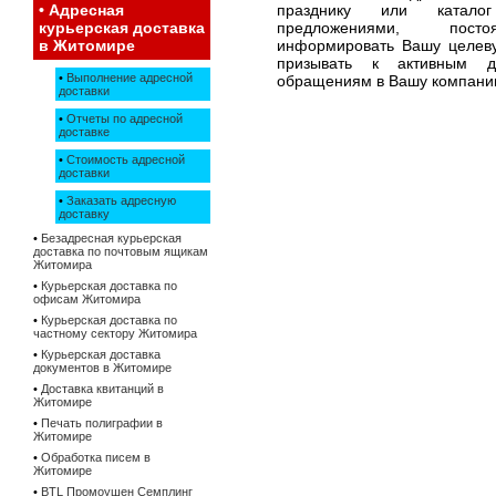
•
Адресная
празднику или катал
курьерская доставка
предложениями, пост
в Житомире
информировать Вашу целев
призывать к активным д
•
Выполнение адресной
обращениям в Вашу компани
доставки
•
Отчеты по адресной
доставке
•
Стоимость адресной
доставки
•
Заказать адресную
доставку
•
Безадресная курьерская
доставка по почтовым ящикам
Житомира
•
Курьерская доставка по
офисам Житомира
•
Курьерская доставка по
частному сектору Житомира
•
Курьерская доставка
документов в Житомире
•
Доставка квитанций в
Житомире
•
Печать полиграфии в
Житомире
•
Обработка писем в
Житомире
•
BTL Промоушен Семплинг