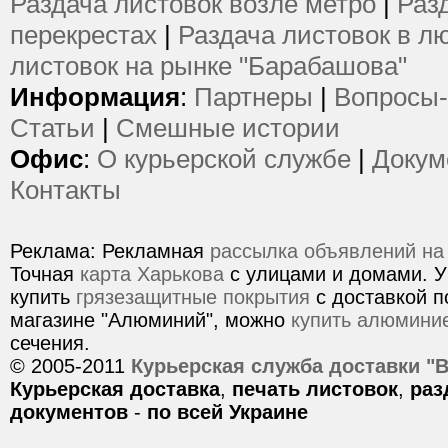
Раздача листовок возле метро
|
Раз
перекрестах
|
Раздача листовок в л
листовок на рынке "Барабашова"
Информация
:
Партнеры
|
Вопросы-
Статьи
|
Смешные истории
Офис
:
О курьерской службе
|
Докум
Контакты
Реклама: Рекламная
рассылка объявлений на
Точная
карта Харькова
с улицами и домами. У
купить
грязезащитные покрытия
с доставкой п
магазине "Алюминий", можно
купить алюмини
сечения.
© 2005-2011
Курьерская служба доставки "
Курьерская доставка
,
печать листовок
,
раз
документов
-
по всей Украине