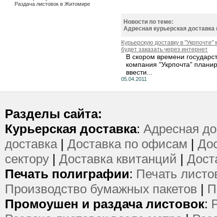
Раздача листовок в Житомире
Новости по теме:
Адресная курьерская доставка
Курьерскую доставку в "Укрпочте"
будет заказать через интернет
В скором времени государс
компания "Укрпочта" плани
ввести...
05.04.2011
Разделы сайта:
Курьерская доставка
:
Адресная до
доставка
|
Доставка по офисам
|
Дос
сектору
|
Доставка квитанций
|
Дост
Печать полиграфии
:
Печать листо
Производство бумажных пакетов
|
П
Промоушен и раздача листовок
: